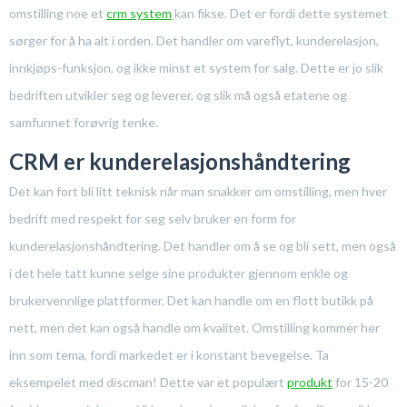
omstilling noe et
crm system
kan fikse. Det er fordi dette systemet
sørger for å ha alt i orden. Det handler om vareflyt, kunderelasjon,
innkjøps-funksjon, og ikke minst et system for salg. Dette er jo slik
bedriften utvikler seg og leverer, og slik må også etatene og
samfunnet forøvrig tenke.
CRM er kunderelasjonshåndtering
Det kan fort bli litt teknisk når man snakker om omstilling, men hver
bedrift med respekt for seg selv bruker en form for
kunderelasjonshåndtering. Det handler om å se og bli sett, men også
i det hele tatt kunne selge sine produkter gjennom enkle og
brukervennlige plattformer. Det kan handle om en flott butikk på
nett, men det kan også handle om kvalitet. Omstilling kommer her
inn som tema, fordi markedet er i konstant bevegelse. Ta
eksempelet med discman! Dette var et populært
produkt
for 15-20