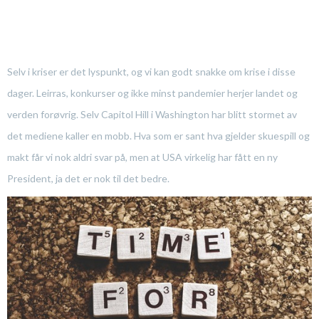
Selv i kriser er det lyspunkt, og vi kan godt snakke om krise i disse
dager. Leirras, konkurser og ikke minst pandemier herjer landet og
verden forøvrig. Selv Capitol Hill i Washington har blitt stormet av
det mediene kaller en mobb. Hva som er sant hva gjelder skuespill og
makt får vi nok aldri svar på, men at USA virkelig har fått en ny
President, ja det er nok til det bedre.