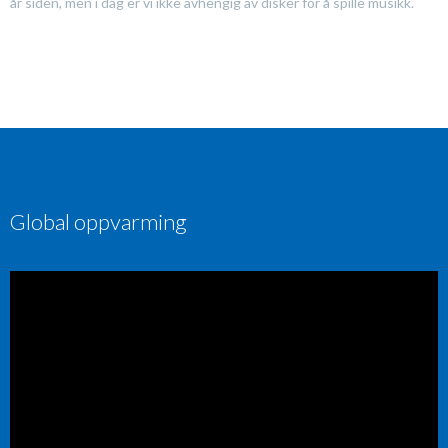
år siden, men i dag er vi ikke avhengig av disker for å spille musikk.
Global oppvarming