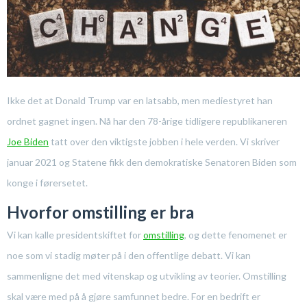
Ikke det at Donald Trump var en latsabb, men mediestyret han
ordnet gagnet ingen. Nå har den 78-årige tidligere republikaneren
Joe Biden
tatt over den viktigste jobben i hele verden. Vi skriver
januar 2021 og Statene fikk den demokratiske Senatoren Biden som
konge i førersetet.
Hvorfor omstilling er bra
Vi kan kalle presidentskiftet for
omstilling
, og dette fenomenet er
noe som vi stadig møter på i den offentlige debatt. Vi kan
sammenligne det med vitenskap og utvikling av teorier. Omstilling
skal være med på å gjøre samfunnet bedre. For en bedrift er