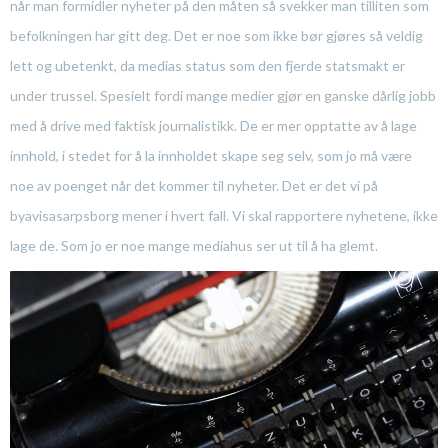
når man formidler nyheter på den måten så svekker man tilliten som
befolkningen har gitt deg. Det er noe som ikke bør gjøres så veldig
lett og ubetenkt, da medias status som den fjerde statsmakt er
under trussel. Spesielt fordi mange medier gjør en ganske dårlig jobb
med å drive med faktisk journalistikk. De er mer opptatte av å lage
innhold, i stedet for å la innholdet skape seg selv, som jo må være
noe av poenget når det kommer til nyheter. Det er det vi på
byavisasarpsborg mener i hvert fall. Vi skal rapportere nyhetene, ikke
lage de. Som jo er noe mange mediahus ser ut til å ha glemt.