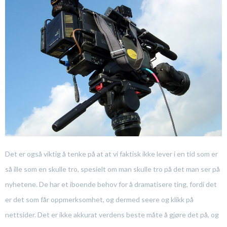
Det er også viktig å tenke på at at vi faktisk ikke lever i en tid som er
så ille som en skulle tro, spesielt om man skulle tro på det man ser på
nyhetene. De har et iboende behov for å dramatisere ting, fordi det
er det som får oppmerksomhet, og dermed seere og klikk på
nettsider. Det er ikke akkurat verdens beste måte å gjøre det på, og