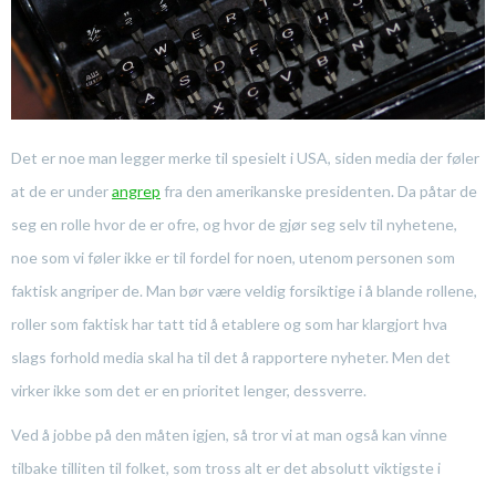
Det er noe man legger merke til spesielt i USA, siden media der føler
at de er under
angrep
fra den amerikanske presidenten. Da påtar de
seg en rolle hvor de er ofre, og hvor de gjør seg selv til nyhetene,
noe som vi føler ikke er til fordel for noen, utenom personen som
faktisk angriper de. Man bør være veldig forsiktige i å blande rollene,
roller som faktisk har tatt tid å etablere og som har klargjort hva
slags forhold media skal ha til det å rapportere nyheter. Men det
virker ikke som det er en prioritet lenger, dessverre.
Ved å jobbe på den måten igjen, så tror vi at man også kan vinne
tilbake tilliten til folket, som tross alt er det absolutt viktigste i