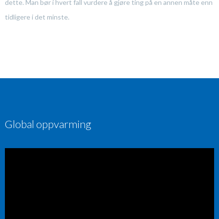
dette. Man bør i hvert fall vurdere å gjøre ting på en annen måte enn
tidligere i det minste.
Global oppvarming