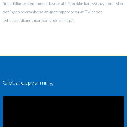
Som tidligere kjent mener lesere at bilder ikke kan lyve, og dermed er
det ingen overraskelse at unge rapporterer at TV er det
nyhetsmediumet man kan stole mest på.
Global oppvarming