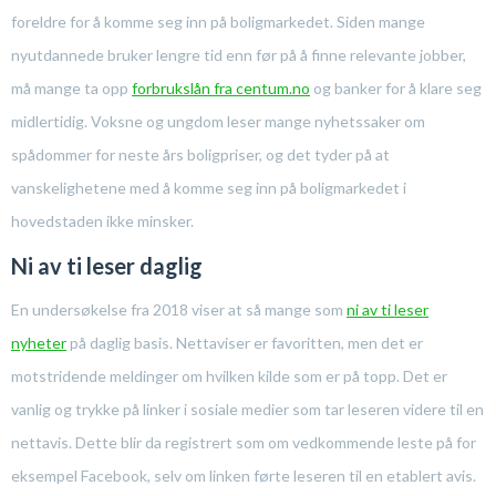
foreldre for å komme seg inn på boligmarkedet. Siden mange
nyutdannede bruker lengre tid enn før på å finne relevante jobber,
må mange ta opp
forbrukslån fra centum.no
og banker for å klare seg
midlertidig. Voksne og ungdom leser mange nyhetssaker om
spådommer for neste års boligpriser, og det tyder på at
vanskelighetene med å komme seg inn på boligmarkedet i
hovedstaden ikke minsker.
Ni av ti leser daglig
En undersøkelse fra 2018 viser at så mange som
ni av ti leser
nyheter
på daglig basis. Nettaviser er favoritten, men det er
motstridende meldinger om hvilken kilde som er på topp. Det er
vanlig og trykke på linker i sosiale medier som tar leseren videre til en
nettavis. Dette blir da registrert som om vedkommende leste på for
eksempel Facebook, selv om linken førte leseren til en etablert avis.