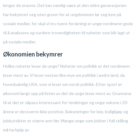
lenger de eneste. Det kan nemlig være at den eldre generasjonen
har bekymret seg uten grunn for at ungdommen lar seg lure på
sosiale medier, for skal vi tro nyere forskning er unge nordmenn gode
til å analysere og vurdere troverdigheten til nyheter som blir lagt ut
på sosiale medier.
Økonomien bekymrer
Hvilke nyheter leser de unge? Nyheter om politikk er det nordmenn
leser mest av. Vi leser nesten like mye om politikk i andre land, da
hovedsakelig USA, som vi leser om norsk politikk. Etter sport er
økonomi langt opp på listen av det de unge leser mest av. Grunnene
til at det er såpass interessant for tenåringer og unge voksne i 20-
årene er dessverre ikke positive. Bekymringer for leie, boligkjøp og
jobbutsikter er større enn før. Mange unge som jobber i full stilling
må ha hjelp av